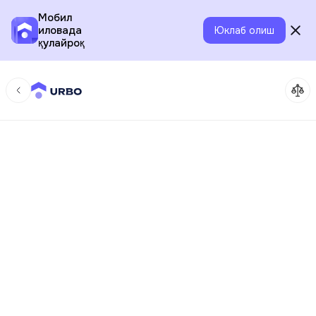
Мобил
иловада
Юклаб олиш
қулайроқ