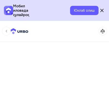
Мобил
иловада
Юклаб олиш
қулайроқ