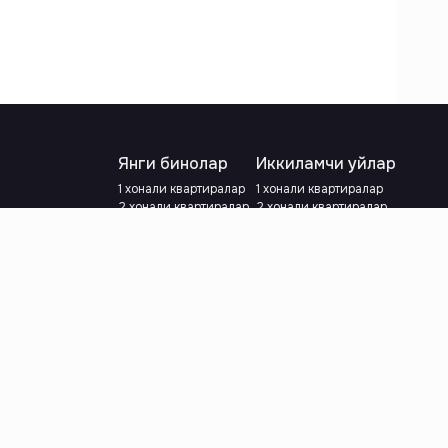
Янги бинолар
Иккиламчи уйлар
1 хонали квартиралар
1 хонали квартиралар
2 хонали квартиралар
2 хонали квартиралар
3 хонали квартиралар
3 хонали квартиралар
Метрога яқин
Тамирланган
Кредит режаси мавжуд
Метрога яқин
Ипотека
лар
Валютани танланг
:
сўм
й.е.
Тилни танланг
: