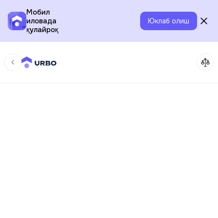
Мобил
иловада
Юклаб олиш
қулайроқ