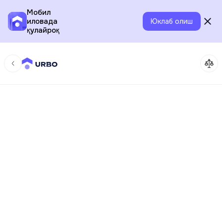
Мобил
иловада
Юклаб олиш
қулайроқ