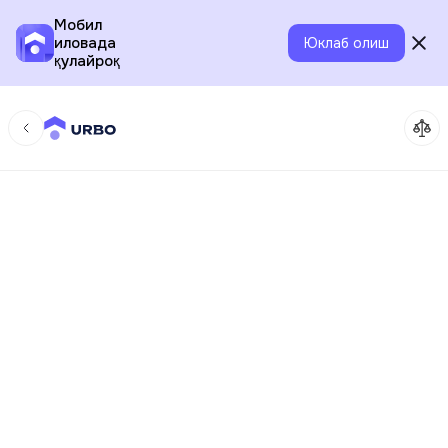
Мобил
иловада
Юклаб олиш
қулайроқ