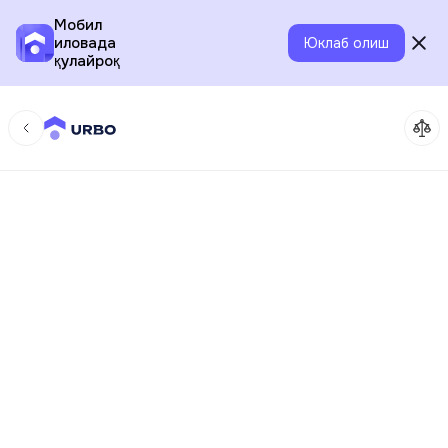
Мобил
иловада
Юклаб олиш
қулайроқ