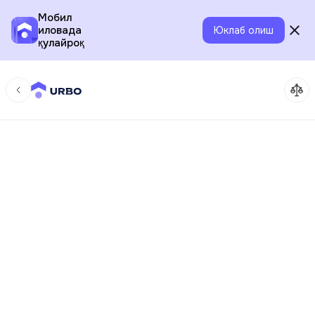
Мобил
иловада
Юклаб олиш
қулайроқ