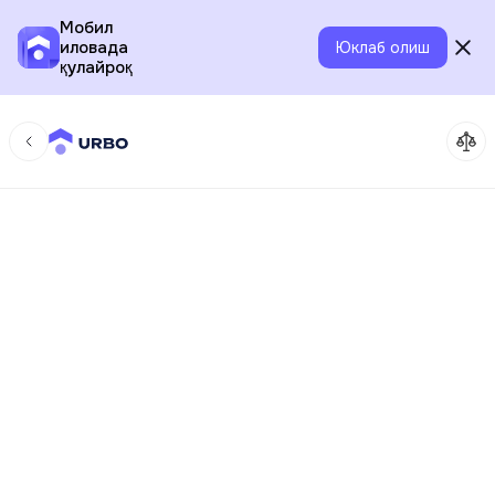
Мобил
иловада
Юклаб олиш
қулайроқ