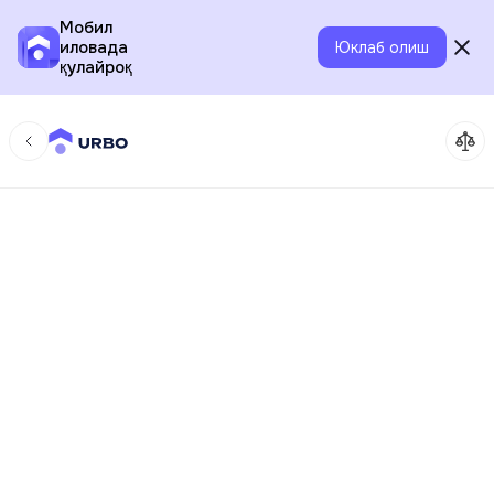
Мобил
иловада
Юклаб олиш
қулайроқ