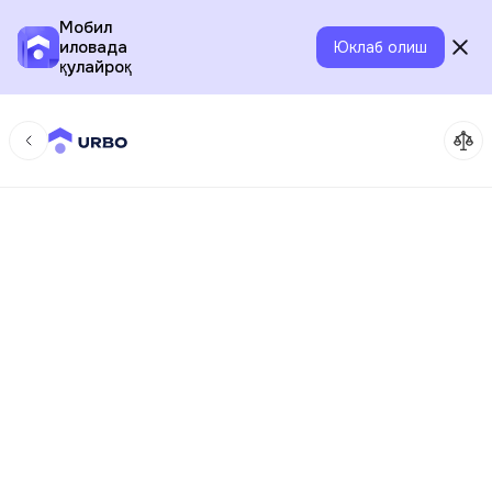
Мобил
иловада
Юклаб олиш
қулайроқ