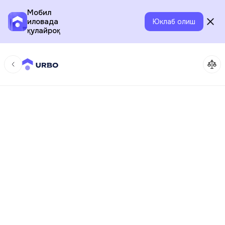
Мобил
иловада
Юклаб олиш
қулайроқ