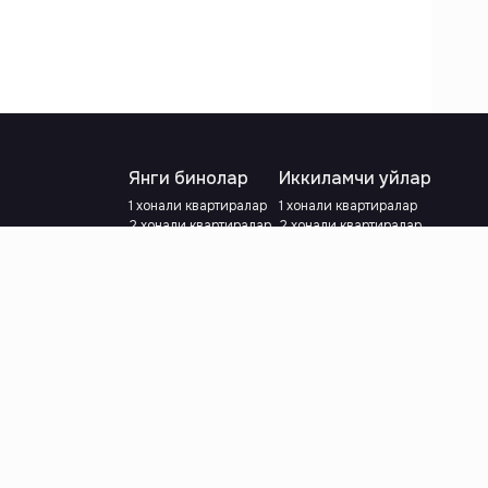
Янги бинолар
Иккиламчи уйлар
1 хонали квартиралар
1 хонали квартиралар
2 хонали квартиралар
2 хонали квартиралар
3 хонали квартиралар
3 хонали квартиралар
Метрога яқин
Тамирланган
Кредит режаси мавжуд
Метрога яқин
Ипотека
лар
Валютани танланг
:
сўм
й.е.
Тилни танланг
: