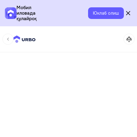
Мобил
иловада
Юклаб олиш
қулайроқ