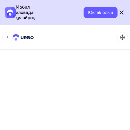
Мобил
иловада
Юклаб олиш
қулайроқ