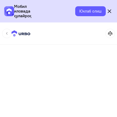
Мобил
иловада
Юклаб олиш
қулайроқ