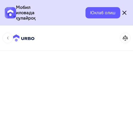
Мобил
иловада
Юклаб олиш
қулайроқ