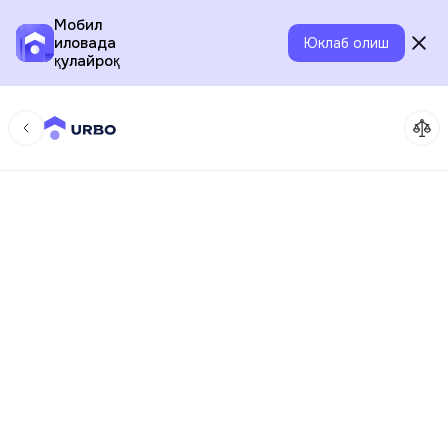
Мобил
иловада
Юклаб олиш
қулайроқ