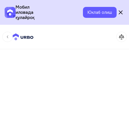
Мобил
иловада
Юклаб олиш
қулайроқ