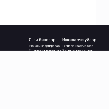
Янги бинолар
Иккиламчи уйлар
1 хонали квартиралар
1 хонали квартиралар
2 хонали квартиралар
2 хонали квартиралар
3 хонали квартиралар
3 хонали квартиралар
Метрога яқин
Тамирланган
Кредит режаси мавжуд
Метрога яқин
Ипотека
лар
Валютани танланг
:
сўм
й.е.
Тилни танланг
: