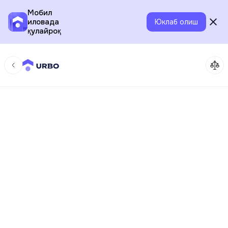
Мобил
иловада
Юклаб олиш
қулайроқ