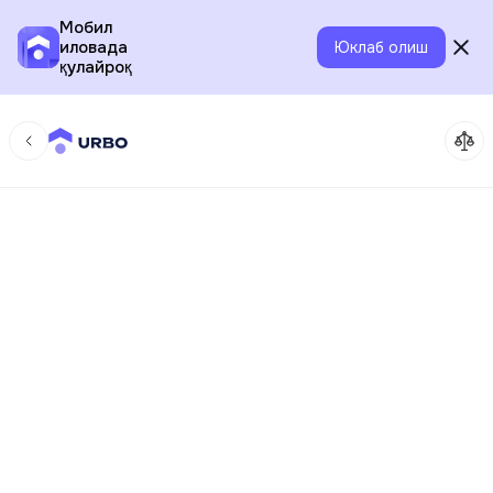
Мобил
иловада
Юклаб олиш
қулайроқ