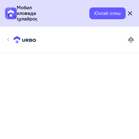
Мобил
иловада
Юклаб олиш
қулайроқ