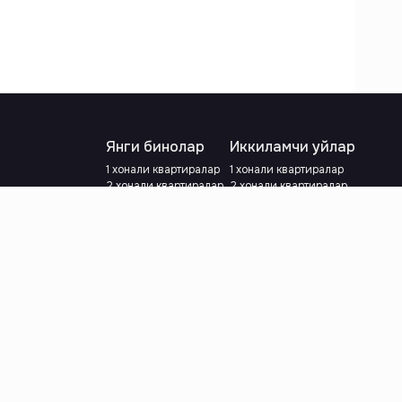
Янги бинолар
Иккиламчи уйлар
1 хонали квартиралар
1 хонали квартиралар
2 хонали квартиралар
2 хонали квартиралар
3 хонали квартиралар
3 хонали квартиралар
Метрога яқин
Тамирланган
Кредит режаси мавжуд
Метрога яқин
Ипотека
лар
Валютани танланг
:
сўм
й.е.
Тилни танланг
: