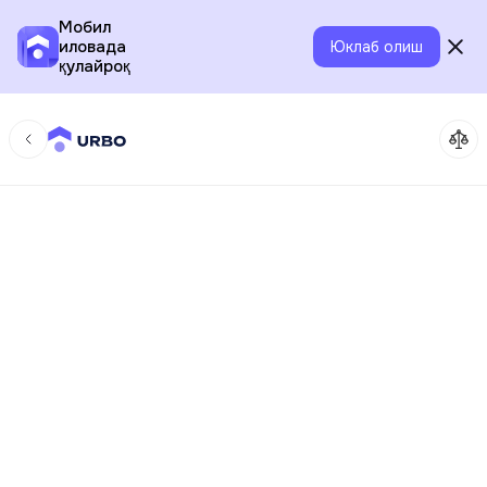
Мобил
иловада
Юклаб олиш
қулайроқ