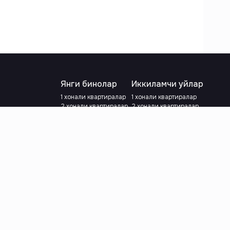
Янги бинолар
Иккиламчи уйлар
1 хонали квартиралар
1 хонали квартиралар
2 хонали квартиралар
2 хонали квартиралар
3 хонали квартиралар
3 хонали квартиралар
Метрога яқин
Тамирланган
Кредит режаси мавжуд
Метрога яқин
Ипотека
лар
Валютани танланг
:
сўм
й.е.
Тилни танланг
: