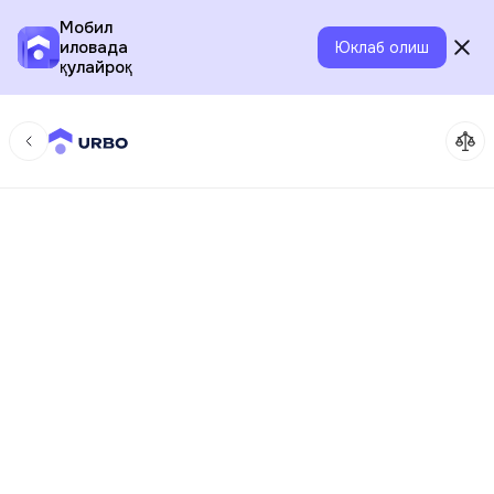
Мобил
иловада
Юклаб олиш
қулайроқ