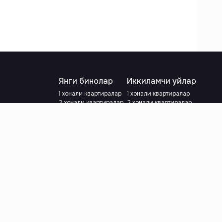
Янги бинолар
Иккиламчи уйлар
1 хонали квартиралар
1 хонали квартиралар
2 хонали квартиралар
2 хонали квартиралар
3 хонали квартиралар
3 хонали квартиралар
Метрога яқин
Тамирланган
Кредит режаси мавжуд
Метрога яқин
Ипотека
лар
Валютани танланг
:
сўм
й.е.
Тилни танланг
: