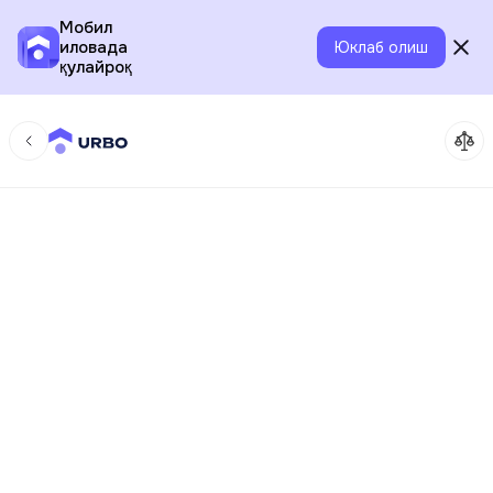
Мобил
иловада
Юклаб олиш
қулайроқ