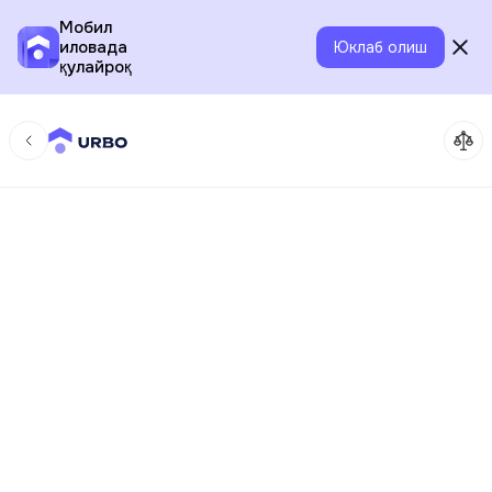
Мобил
иловада
Юклаб олиш
қулайроқ