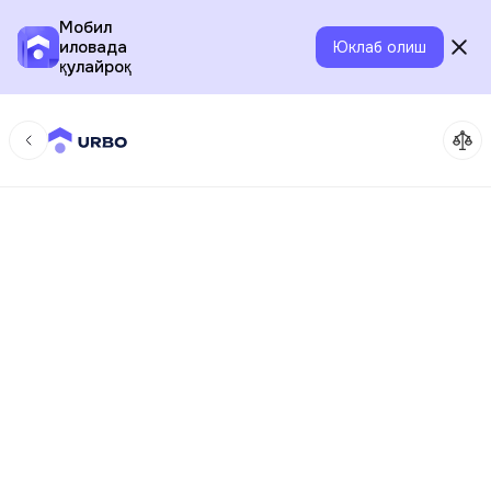
Мобил
иловада
Юклаб олиш
қулайроқ