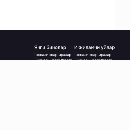
Янги бинолар
Иккиламчи уйлар
1 хонали квартиралар
1 хонали квартиралар
2 хонали квартиралар
2 хонали квартиралар
3 хонали квартиралар
3 хонали квартиралар
Метрога яқин
Тамирланган
Кредит режаси мавжуд
Метрога яқин
Ипотека
лар
Валютани танланг
:
сўм
й.е.
Тилни танланг
: