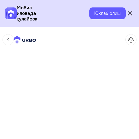
Мобил
иловада
Юклаб олиш
қулайроқ