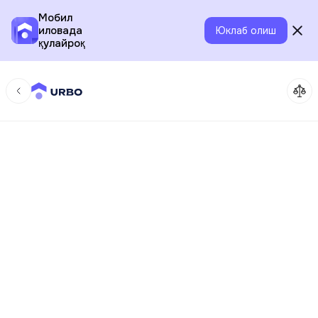
Мобил
иловада
Юклаб олиш
қулайроқ