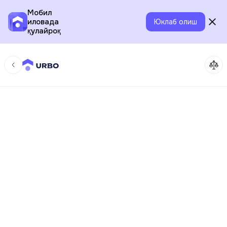
Мобил
иловада
Юклаб олиш
қулайроқ