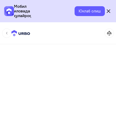
Мобил
иловада
Юклаб олиш
қулайроқ