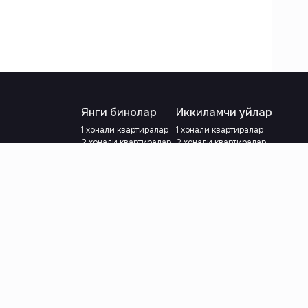
Янги бинолар
Иккиламчи уйлар
1 хонали квартиралар
1 хонали квартиралар
2 хонали квартиралар
2 хонали квартиралар
3 хонали квартиралар
3 хонали квартиралар
Метрога яқин
Тамирланган
Кредит режаси мавжуд
Метрога яқин
Ипотека
лар
Валютани танланг
:
сўм
й.е.
Тилни танланг
: