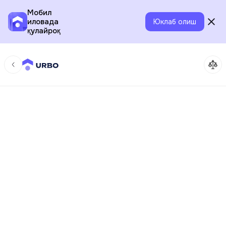
Мобил
иловада
Юклаб олиш
қулайроқ