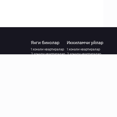
Янги бинолар
Иккиламчи уйлар
1 хонали квартиралар
1 хонали квартиралар
2 хонали квартиралар
2 хонали квартиралар
3 хонали квартиралар
3 хонали квартиралар
Метрога яқин
Тамирланган
Кредит режаси мавжуд
Метрога яқин
Ипотека
лар
Валютани танланг
:
сўм
й.е.
Тилни танланг
: