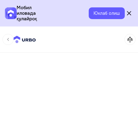
Мобил
иловада
Юклаб олиш
қулайроқ