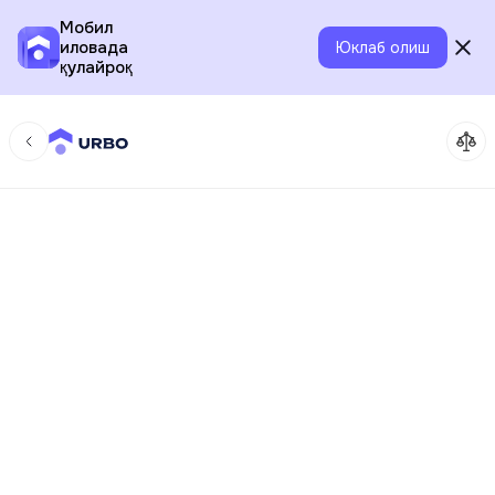
Мобил
иловада
Юклаб олиш
қулайроқ