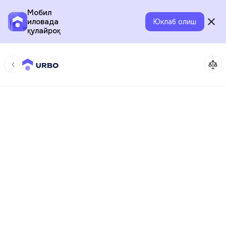
Мобил
иловада
Юклаб олиш
қулайроқ