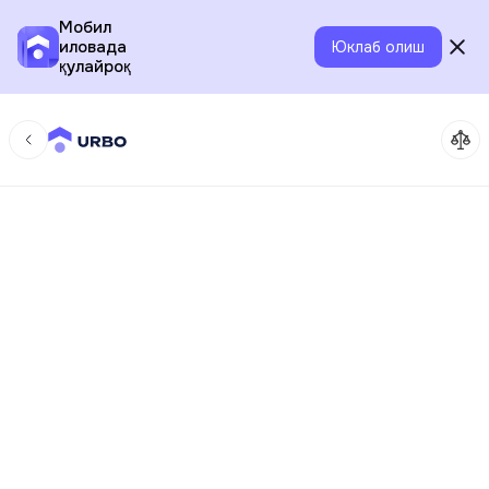
Мобил
иловада
Юклаб олиш
қулайроқ