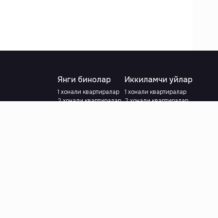
Янги бинолар
Иккиламчи уйлар
1 хонали квартиралар
1 хонали квартиралар
2 хонали квартиралар
2 хонали квартиралар
3 хонали квартиралар
3 хонали квартиралар
Метрога яқин
Тамирланган
Кредит режаси мавжуд
Метрога яқин
Ипотека
лар
Валютани танланг
:
сўм
й.е.
Тилни танланг
: