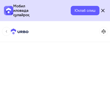
Мобил
иловада
Юклаб олиш
қулайроқ