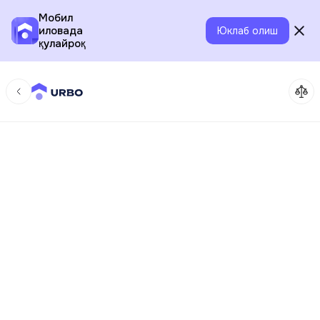
Мобил
иловада
Юклаб олиш
қулайроқ