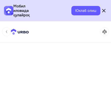
Мобил
иловада
Юклаб олиш
қулайроқ