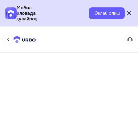
Мобил
иловада
Юклаб олиш
қулайроқ