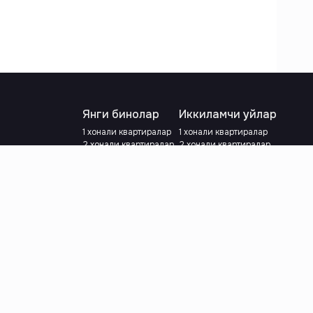
Янги бинолар
Иккиламчи уйлар
1 хонали квартиралар
1 хонали квартиралар
2 хонали квартиралар
2 хонали квартиралар
3 хонали квартиралар
3 хонали квартиралар
Метрога яқин
Тамирланган
Кредит режаси мавжуд
Метрога яқин
Ипотека
лар
Валютани танланг
:
сўм
й.е.
Тилни танланг
: