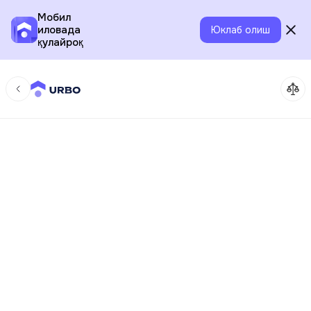
Мобил
иловада
Юклаб олиш
қулайроқ